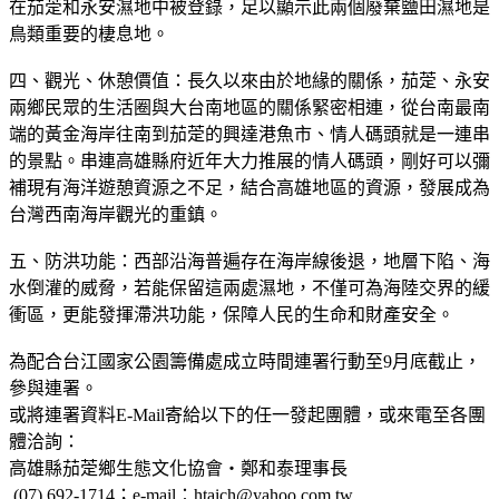
在茄萣和永安濕地中被登錄，足以顯示此兩個廢棄鹽田濕地是
鳥類重要的棲息地。
四、觀光、休憩價值：長久以來由於地緣的關係，茄萣、永安
兩鄉民眾的生活圈與大台南地區的關係緊密相連，從台南最南
端的黃金海岸往南到茄萣的興達港魚市、情人碼頭就是一連串
的景點。串連高雄縣府近年大力推展的情人碼頭，剛好可以彌
補現有海洋遊憩資源之不足，結合高雄地區的資源，發展成為
台灣西南海岸觀光的重鎮。
五、防洪功能：西部沿海普遍存在海岸線後退，地層下陷、海
水倒灌的威脅，若能保留這兩處濕地，不僅可為海陸交界的緩
衝區，更能發揮滯洪功能，保障人民的生命和財產安全。
為配合台江國家公園籌備處成立時間連署行動至9月底截止，
參與連署。
或將連署資料E-Mail寄給以下的任一發起團體，或來電至各團
體洽詢：
高雄縣茄萣鄉生態文化協會‧鄭和泰理事長
(07) 692-1714；e-mail：htaich@yahoo.com.tw