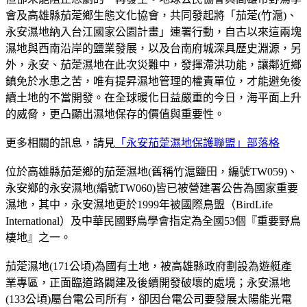
會及高雄縣茄萣鄉生態文化協會，共同發起將「茄萣(竹滬)、
永安濕地納入台江國家公園計畫」連署行動，自古以來這兩塊
濕地與西南沿岸的鹽業發展，以及台南府城深具歷史淵源，另
外，永安、茄萣濕地在此次災難中，發揮滯洪功能，讓鄰近鄉
鎮免於水患之苦，唯有提昇濕地管理的權責單位，才能避免後
續土地的不當開發。在全球暖化日益嚴重的今日，海平面上升
的威脅，更凸顯出濕地保存的價值與重要性。
更多相關的訊息，請見
「永安茄萣濕地保護聯盟」部落格
位於高雄縣茄萣鄉的茄萣濕地(舊稱竹滬鹽田，編號TW059)、
永安鄉的永安濕地(編號TW060)皆已被營建署公告為國家重要
濕地，其中，永安濕地更於1999年被國際鳥盟（BirdLife
International）及中華民國野鳥學會指定為全國53個『重要野鳥
棲地』之一。
茄萣濕地(171公頃)為國有土地，被高雄縣政府劃設為遊艇產
業專區，正面臨道路闢建及後續開發破壞的處境；永安濕地
(133公頃)屬台電公司所有，卻因台電公司要發展太陽能光電