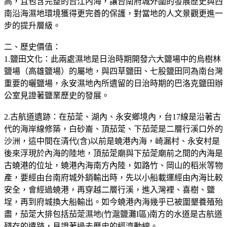
高，且包含完整的台江內海，讓台南府城外圍的發展歷史與西
南沿海濕地環境獲得更完善的保護，對當地的人文景觀更進一
步的提升層級。
二、歷史價值：
1.鹽田文化：此兩處濕地是日治時期開發六大鹽場中的烏樹林
鹽場（高雄鹽場）的屬地，與四草鹽田、七股鹽田同為南台灣
重要的曬鹽場，永安濕地內所遺留的日治時期的巴洛克鹽田辦
公室見證著鹽業歷史的發展。
2.古航道遺跡：在茄萣、湖內、永安鄉境內，台17線是沿著古
代的海岸線修築，白砂崙、頂茄萣、下茄萣是二層行溪口外的
沙洲，這中間在清代(含)以前是蟯港內海，崎漏村、永安村是
後來浮現於內海的陸地，頂茄萣廟與下茄萣廟前之間的內海是
古蟯港的位址，蟯港內海南方內陸，如路竹、岡山的稻米等物
產，要經由台南府城外銷輸出時，先以小船載運經由內海比較
安全，會經過蟯港，再穿越二層行溪，進入灣裡、喜樹、鹽
埕，再到府城換大船輸出。如今蟯港內海幾乎已被圍墾養殖殆
盡，茄萣大排包括茄萣濕地(竹滬鹽灘I區)南方的水道是古航道
殘存的遺跡，見證著過去歷史的經濟動線。