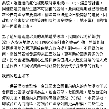
系統，及後續的氣化複循環發電系統(IGCC)、煤倉等計畫，
同樣正遭受自然生態不可回復的威脅。此兩處濕地雖已被營建
署公告為國家重要濕地，卻還是無法避免日後開發的隱憂，因
政府至今未制定濕地管理相關的法令規範，土地不當利用的情
形一再重複上演。
為了避免這兩處珍貴的濕地遭受破壞，民間發起將茄萣(竹
滬)、永安濕地納入台江國家公園計畫的連署行動，希望能將
這兩處濕地的管理層級由地方政府提升到中央，不僅對於台
南、高雄等區域發展帶來正面效益，更有助於國家資源的分
配，民間團體籲請關心生態保存價值與人文歷史發展的個人或
民意代表，共同促成此一利益當代及後代子孫未來的行動。
我們的理由如下：
一、保留溼地完整性：台江國家公園目前納入的內陸濕地僅以
台南西北區濕地環境為主，包含四草、七股濕地，是故台江內
海的北區，若能納入南側的高雄縣茄萣（竹滬）、永安濕地，
即故台江內海南區，將讓台江國家公園更具規模，完整性更