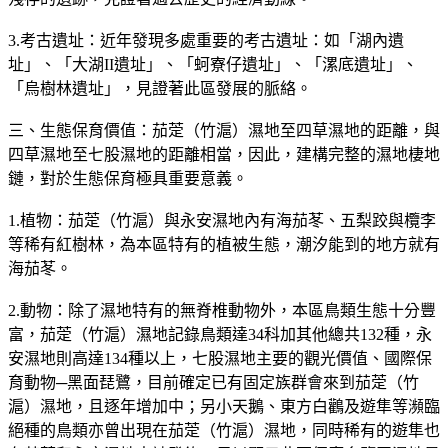
3.考古遺址：近年發現多處重要的考古遺址：如「湖內遺
址」、「大湖II遺址」、「蚵寮仔遺址」、「漯底遺址」、
「烏樹林遺址」，見證著此區發展的脈絡。
三、生態保育價值：茄萣（竹滬）濕地至四草濕地的距離，與
四草濕地至七股濕地的距離相當，因此，建構完整的濕地棲地
鏈，對於生態保育極具重要意義。
1.植物：茄萣（竹滬）與永安濕地內有海茄苳、五梨跤與欖李
等稀有紅樹林，為本區特有的植被生態，潮汐能到的地方就有
海茄苳。
2.動物：除了濕地特有的無脊椎動物外，本區鳥類生態十分豐
富，茄萣（竹滬）濕地記錄鳥類達34科加其他總共132種，永
安濕地則高達134種以上，七股濕地主要的觀光價值、國際保
育動物─黑面琵鷺，目前確定已有固定族群會來到茄萣（竹
滬）濕地，且逐年增加中；另小天鵝、東方白鸛及遊隼等瀕臨
絕種的鳥類亦曾出現在茄萣（竹滬）濕地，同時稀有的遊隼也