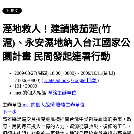
溼地救人！建請將茄萣(竹
滬)、永安濕地納入台江國家公
園計畫 民間發起連署行動
2009/08/27(周四) 18:00(+0800)
~
2009/10/11(周日)
23:00(+0800)
(
iCal/Outlook
,
Google 日曆
)
101 / 30000
met 的個人組織
聯絡主辦單位
主辦單位
met 的個人組織
聯絡主辦單位
下一步
高雄縣是這次莫拉克颱風橫掃南台灣中受創最嚴重的縣市，政
府、民間每年投入上億的人力、資源從事救災、復修的工作，
但卻未能阻止悲劇的一再發生。地球公民協會與高雄市野鳥學